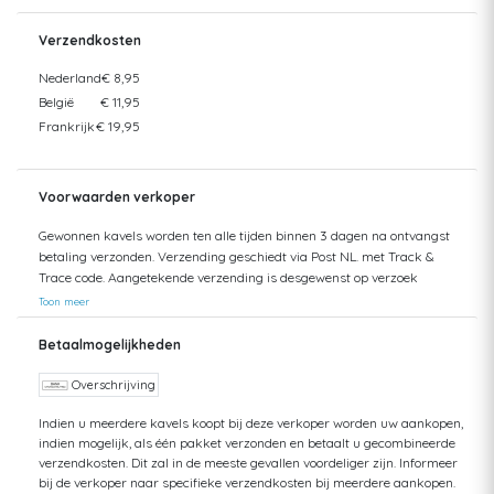
Verzendkosten
Nederland
€ 8,95
België
€ 11,95
Frankrijk
€ 19,95
Voorwaarden verkoper
Gewonnen kavels worden ten alle tijden binnen 3 dagen na ontvangst
betaling verzonden. Verzending geschiedt via Post NL. met Track &
Trace code. Aangetekende verzending is desgewenst op verzoek
mogelijk. Kosten koper. Verzending naar buitenland geschiedt altijd
Toon meer
middels verzekerde pakketpost. Verzendkosten besparen? U kunt uw
aankopen ook ophalen bij ons in Eindhoven (NL). Ophalen is mogelijk tot
Betaalmogelijkheden
6 weken na afloop van de desbetreffende veiling. Na deze periode is
enkel nog verzending mogelijk met bijbetaling van verzendkosten en
Overschrijving
worden opslagkosten in rekening gebracht. Dit betreft kosten voor
Indien u meerdere kavels koopt bij deze verkoper worden uw aankopen,
opslag, administratie en verzekering. Het minimale bedrag dat wij
indien mogelijk, als één pakket verzonden en betaalt u gecombineerde
hiervoor in rekening brengen, is € 25,00 incl. BTW. Meerdere aankopen
verzendkosten. Dit zal in de meeste gevallen voordeliger zijn. Informeer
binnen een periode van 5 werkdagen, kunt u in één keer laten
bij de verkoper naar specifieke verzendkosten bij meerdere aankopen.
verzenden. U betaalt dan slechts 1x gecombineerde verzendkosten.