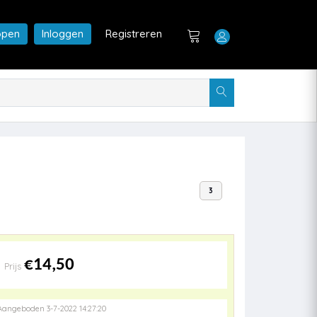
open
Inloggen
Registreren
3
€14,50
Prijs
Aangeboden 3-7-2022 14:27:20