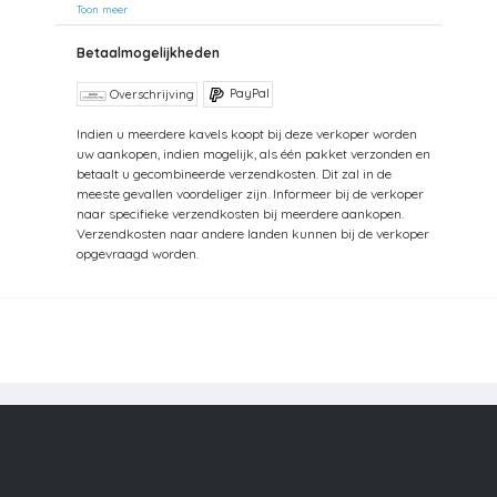
uw bestelling in ons magazijn afhalen.
Toon meer
Betaalmogelijkheden
PayPal
Overschrijving
Indien u meerdere kavels koopt bij deze verkoper worden
uw aankopen, indien mogelijk, als één pakket verzonden en
betaalt u gecombineerde verzendkosten. Dit zal in de
meeste gevallen voordeliger zijn. Informeer bij de verkoper
naar specifieke verzendkosten bij meerdere aankopen.
Verzendkosten naar andere landen kunnen bij de verkoper
opgevraagd worden.