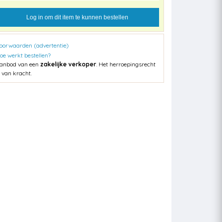
Log in om dit item te kunnen bestellen
oorwaarden (advertentie)
oe werkt bestellen?
anbod van een
zakelijke verkoper
. Het herroepingsrecht
s van kracht.