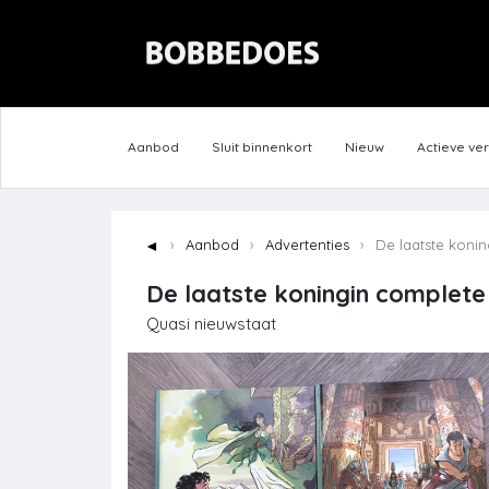
Aanbod
Sluit binnenkort
Nieuw
Actieve ve
◄
Aanbod
Advertenties
De laatste konin
De laatste koningin complete 
Quasi nieuwstaat