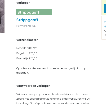
Verkoper
Strippgaaff
Strippgaaff
V
Purmerend, NL
H
A
i
Verzendkosten
Nederland
€ 7,25
België
€ 11,00
Frankrijk
€ 11,00
Ophalen zonder verzendkosten in het magazijn kan op
afspraak.
Voorwaarden verkoper
Wij versturen per post.nl en hanteren hiervan de tarieven.
Zodra het bedrag op onze rekening staat versturen wij uw
bestelling. Op afspraak kunt u ook zonder verzendkosten