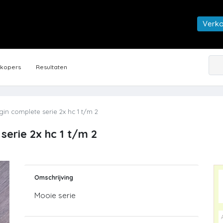
Verk
rkopers
Resultaten
gin complete serie 2x hc 1 t/m 2
serie 2x hc 1 t/m 2
Omschrijving
Mooie serie