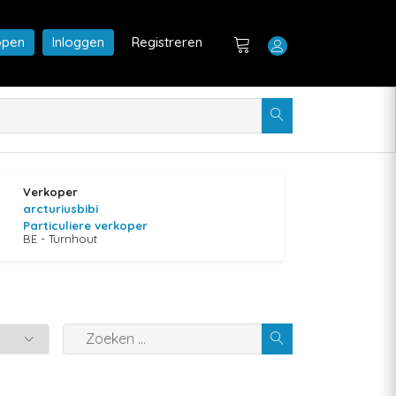
open
Inloggen
Registreren
Verkoper
arcturiusbibi
Particuliere verkoper
BE - Turnhout