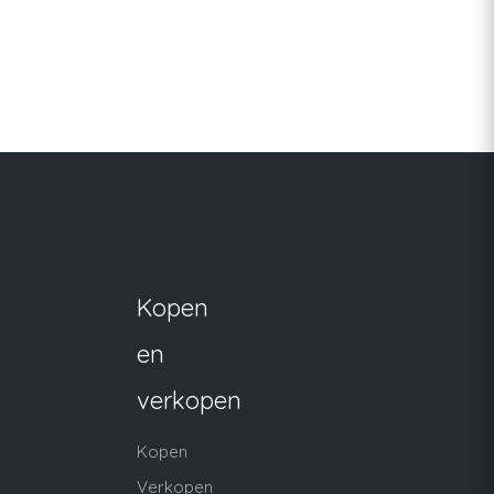
Kopen
en
verkopen
Kopen
Verkopen