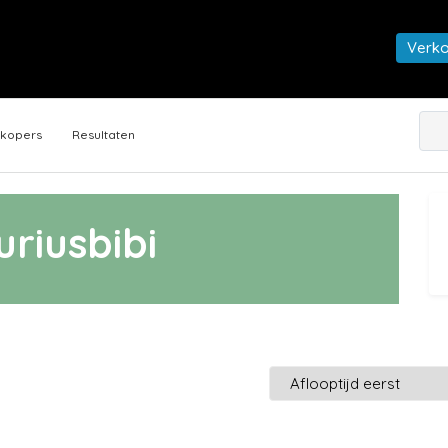
Verk
rkopers
Resultaten
uriusbibi