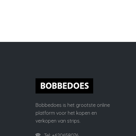
Bobbedoes is het grootste online
platform voor het kopen en
verkopen van strips.
Tel: +620658076