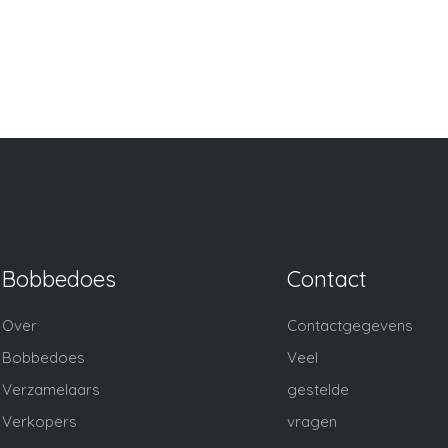
Bobbedoes
Contact
Over
Contactgegevens
Bobbedoes
Veel
Verzamelaars
gestelde
Verkopers
vragen