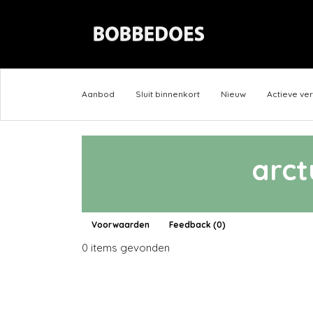
Aanbod
Sluit binnenkort
Nieuw
Actieve ve
arct
Voorwaarden
Feedback (0)
0 items gevonden