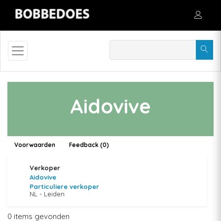
Aidovive
Voorwaarden
Feedback (0)
Verkoper
Aidovive
Particuliere verkoper
NL - Leiden
0 items gevonden