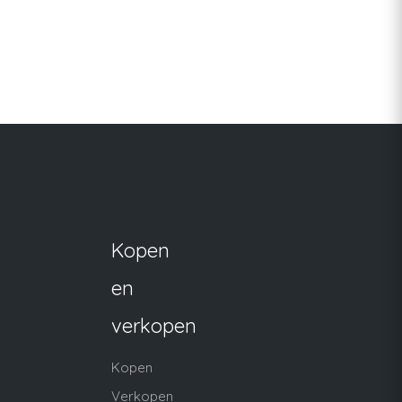
Kopen
en
verkopen
Kopen
Verkopen