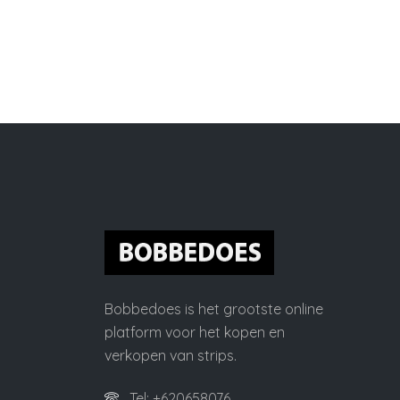
Bobbedoes is het grootste online
platform voor het kopen en
verkopen van strips.
Tel: +620658076