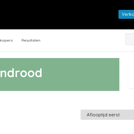
Verk
rkopers
Resultaten
ndrood