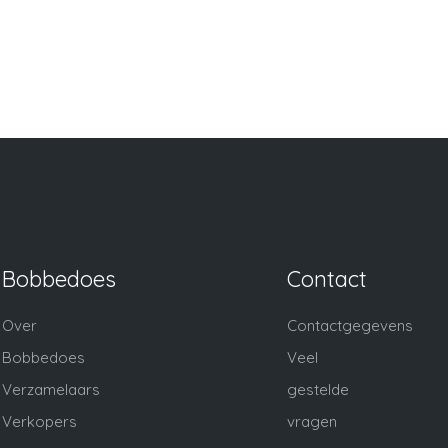
Bobbedoes
Contact
Over
Contactgegevens
Bobbedoes
Veel
Verzamelaars
gestelde
Verkopers
vragen